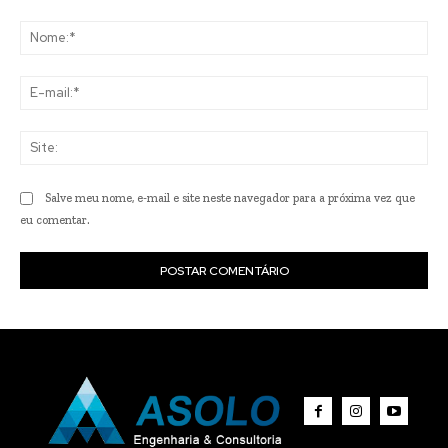
Comentário:
No
E-
mai
Sit
Salve meu nome, e-mail e site neste navegador para a próxima vez que
eu comentar.