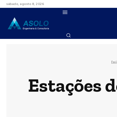
sábado, agosto 8, 2026
HOME
PROJETOS
C
Iní
Estações 