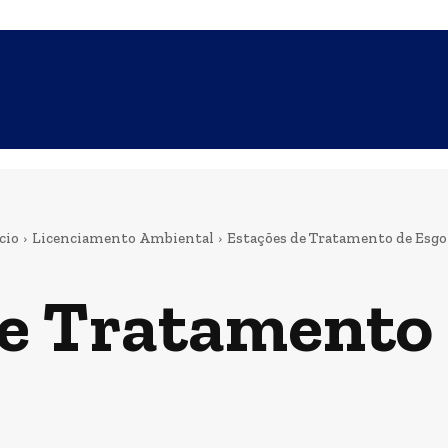
ONCESSÃO
AVALIAÇÃO IMOBILIÁRIA
ORCAMENTO DE PROJE
cio
Licenciamento Ambiental
Estações de Tratamento de Esgo
de Tratamento 
Aterros Sanitários
Extração Mineral