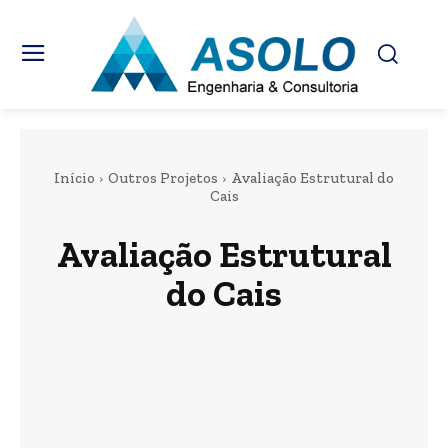
Início
Outros Projetos
Avaliação Estrutural do
Cais
Avaliação Estrutural
do Cais
Projeto de Piso de Pátio de Estocagem
Projetos de Usinas Fotovoltaicas
Reforma de Armazéns e Galpões