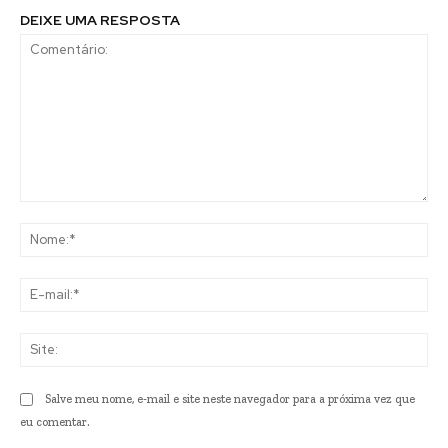
DEIXE UMA RESPOSTA
Comentário:
No
E-
mai
Sit
Salve meu nome, e-mail e site neste navegador para a próxima vez que
eu comentar.