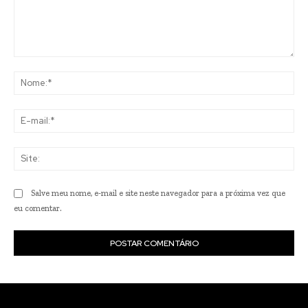
Comentário:
No
E-
mai
Sit
Salve meu nome, e-mail e site neste navegador para a próxima vez que
eu comentar.