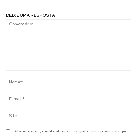
DEIXE UMA RESPOSTA
Comentário:
No
E-
mai
Sit
Salve meu nome, e-mail e site neste navegador para a próxima vez que