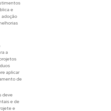
stimentos
blica e
s, adoção
melhorias
a
ra a
projetos
íduos
re aplicar
tamento de
s deve
tais e de
rojete e