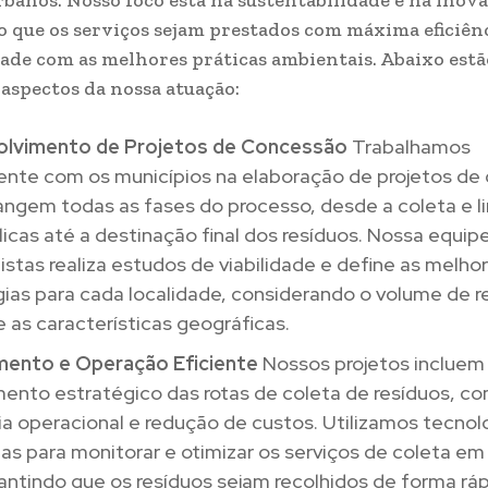
rbanos. Nosso foco está na sustentabilidade e na inova
 que os serviços sejam prestados com máxima eficiên
de com as melhores práticas ambientais. Abaixo estã
 aspectos da nossa atuação:
lvimento de Projetos de Concessão
Trabalhamos
ente com os municípios na elaboração de projetos de
angem todas as fases do processo, desde a coleta e 
licas até a destinação final dos resíduos. Nossa equip
istas realiza estudos de viabilidade e define as melho
ias para cada localidade, considerando o volume de r
 as características geográficas.
mento e Operação Eficiente
Nossos projetos incluem
mento estratégico das rotas de coleta de resíduos, c
ia operacional e redução de custos. Utilizamos tecnol
as para monitorar e otimizar os serviços de coleta e
rantindo que os resíduos sejam recolhidos de forma rá