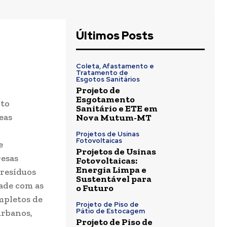
Últimos Posts
Coleta, Afastamento e
Tratamento de
Esgotos Sanitários
Projeto de
Esgotamento
nto
Sanitário e ETE em
eas
Nova Mutum-MT
Projetos de Usinas
Fotovoltaicas
e
Projetos de Usinas
resas
Fotovoltaicas:
Energia Limpa e
 resíduos
Sustentável para
dade com as
o Futuro
mpletos de
Projeto de Piso de
Pátio de Estocagem
urbanos,
Projeto de Piso de