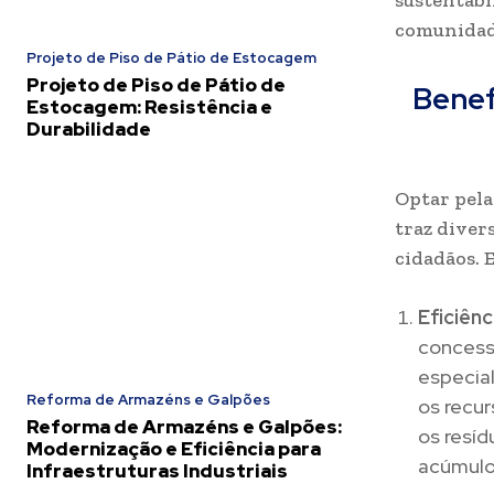
sustentabi
comunidad
Projeto de Piso de Pátio de Estocagem
Projeto de Piso de Pátio de
Benef
Estocagem: Resistência e
Durabilidade
Optar pela
traz diver
cidadãos. E
Eficiên
concessã
especia
Reforma de Armazéns e Galpões
os recur
Reforma de Armazéns e Galpões:
os resíd
Modernização e Eficiência para
acúmulo 
Infraestruturas Industriais