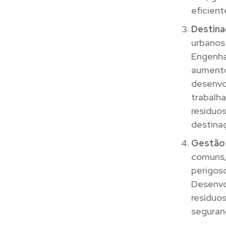
eficien
Destina
urbanos 
Engenha
aumento
desenvo
trabalh
resíduos
destinaç
Gestão 
comuns,
perigoso
Desenvo
resíduo
seguran