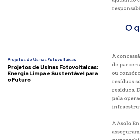
responsabi
O q
A concessã
Projetos de Usinas Fotovoltaicas
de parceri
Projetos de Usinas Fotovoltaicas:
ou consórc
Energia Limpa e Sustentável para
o Futuro
resíduos só
resíduos. 
pela opera
infraestru
A Asolo En
asseguram 