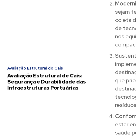
Modern
sejam fe
coleta d
de tecn
nos equ
compact
Sustent
impleme
Avaliação Estrutural do Cais
destinaç
Avaliação Estrutural de Cais:
que pri
Segurança e Durabilidade das
Infraestruturas Portuárias
destinad
tecnolo
resíduo
Confor
estar e
saúde p