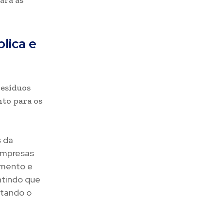
ara as
lica e
resíduos
nto para os
 da
 Empresas
imento e
ntindo que
itando o