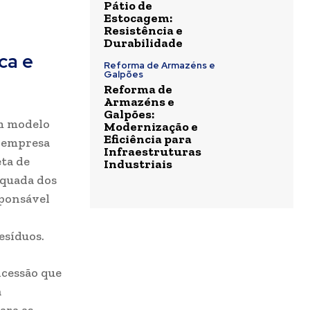
Pátio de
Estocagem:
Resistência e
Durabilidade
ca e
Reforma de Armazéns e
Galpões
Reforma de
Armazéns e
Galpões:
um modelo
Modernização e
Eficiência para
a empresa
Infraestruturas
eta de
Industriais
dequada dos
sponsável
esíduos.
ncessão que
a