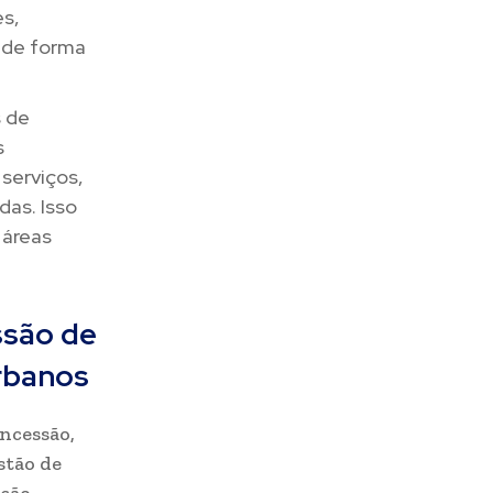
s,
 de forma
 de
s
serviços,
das. Isso
 áreas
ssão de
rbanos
ncessão,
stão de