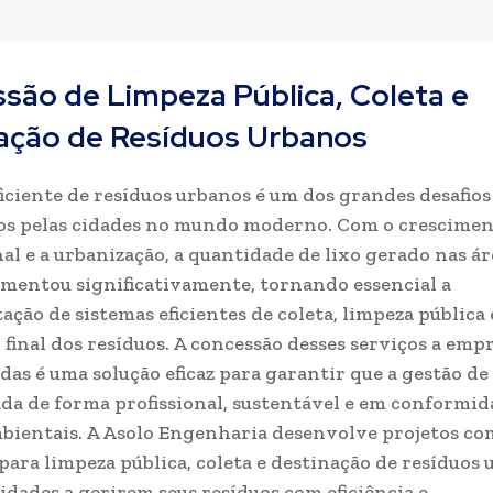
são de Limpeza Pública, Coleta e
ação de Resíduos Urbanos
ficiente de resíduos urbanos é um dos grandes desafios
os pelas cidades no mundo moderno. Com o crescime
al e a urbanização, a quantidade de lixo gerado nas ár
mentou significativamente, tornando essencial a
ção de sistemas eficientes de coleta, limpeza pública 
 final dos resíduos. A concessão desses serviços a emp
adas é uma solução eficaz para garantir que a gestão de
zada de forma profissional, sustentável e em conformi
ientais. A Asolo Engenharia desenvolve projetos co
para limpeza pública, coleta e destinação de resíduos 
idades a gerirem seus resíduos com eficiência e