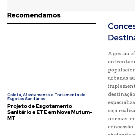
Recomendamos
Conces
Destin
A gestão e
enfrentad
populacion
urbanas au
implementa
destinação
Coleta, Afastamento e Tratamento de
Esgotos Sanitários
especializ
Projeto de Esgotamento
seja reali
Sanitário e ETE em Nova Mutum-
MT
normas amb
concessão 
ajudando c