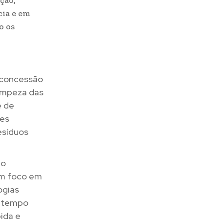
ção,
cia e em
o os
 concessão
limpeza das
e de
res
esíduos
 o
om foco em
ogias
m tempo
pida e