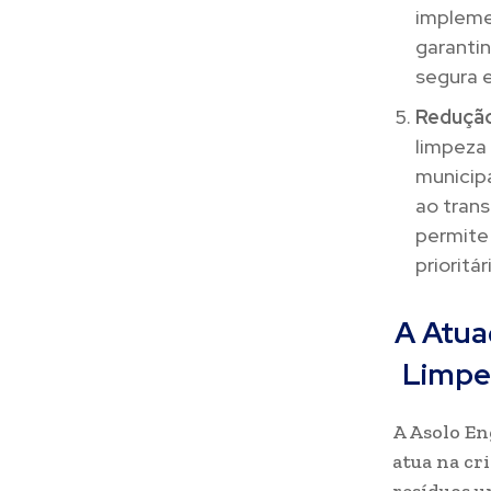
impleme
garanti
segura e
Redução
limpeza
municip
ao trans
permite 
prioritá
A Atua
Limpe
A Asolo En
atua na cr