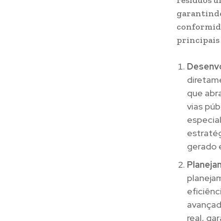
resíduos u
garantindo
conformida
principais
Desenvo
diretam
que abr
vias púb
especial
estratég
gerado e
Planeja
planeja
eficiênc
avançad
real, ga