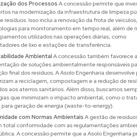
ização dos Processos
A concessão permite que inve
itos na modernização da infraestrutura de limpeza pú
e resíduos. Isso inclui a renovação da frota de veículo
ologias para monitoramento em tempo real, além de 
ipamentos utilizados nas operações diárias, como
adores de lixo e estações de transferência.
abilidade Ambiental
A concessão também favorece 
ntação de soluções ambientalmente responsáveis pa
ão final dos resíduos. A Asolo Engenharia desenvolve 
orizam a reciclagem, compostagem e a redução de res
os aos aterros sanitários. Além disso, buscamos semp
gias que minimizam o impacto ambiental, como o tra
s para geração de energia (waste-to-energy).
midade com Normas Ambientais
A gestão de resíduo
m total conformidade com as regulamentações ambien
ública. A concessão permite que a Asolo Engenharia p