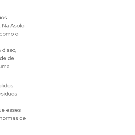
uos
. Na Asolo
, como o
 disso,
ade de
 uma
ólidos
esíduos
ue esses
 normas de